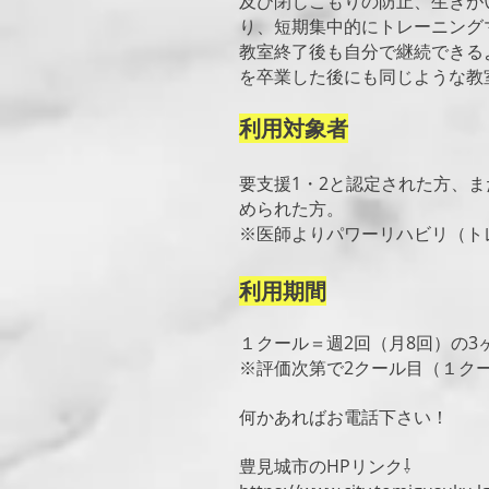
及び閉じこもりの防止、生きが
り、短期集中的にトレーニング
教室終了後も自分で継続できる
を卒業した後にも同じような教
利用対象者
要支援1・2と認定された方、
められた方。
※医師よりパワーリハビリ（ト
利用期間
１クール＝週2回（月8回）の3
※評価次第で2クール目（１ク
​何かあればお電話下さい！
豊見城市のHPリンク⇩