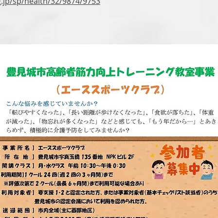
g.jp/sp/health/32/9874/9753