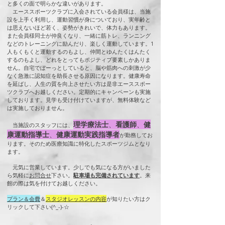
と多くの面で明らかな違いがあります。
エーススポーツクラブに入会されている会員様は、当施
設を上手く利用し、運動習慣が身についており、実年齢と
は思えないほど若く、姿勢がきれいで、体力もあります。
また会員様同士が仲良くなり、一緒に筋トレ、ランニング
などのトレーニングに励んだり、楽しく運動しています。1
人もくもくと運動するのもよし、仲間とゆんたくはんたく
するのもよし、どれをとってもポジティブ要素しかありま
せん。自宅でぼーっとしていると、脳や筋肉への刺激が少
なく急激に認知症を助長させる原因になります。健康寿命
を延ばし、人生の質を向上させたい方は是非エーススポー
ツクラブへお越しください。定期的にキャンペーンも実施
しております。見学も受け付けていますが、無料体験など
は実施しておりません。
理学療法士
、
看護師
、
健
当施設のスタッフには、
康運動指導士
、
健康運動実践指導者
が勤務してお
ります。そのため医療知識に特化したスポーツジムとなり
ます。
元気に営業しています。少しでも気になる方がいました
ら気軽に
お問合せ
下さい。
駐車場も完備されています
。来
館の際は気を付けてお越しください。
プラン＆会費
＆
スタジオレッスンの内容
が知りたい方はク
リックして下さい(^_-)-☆​
​