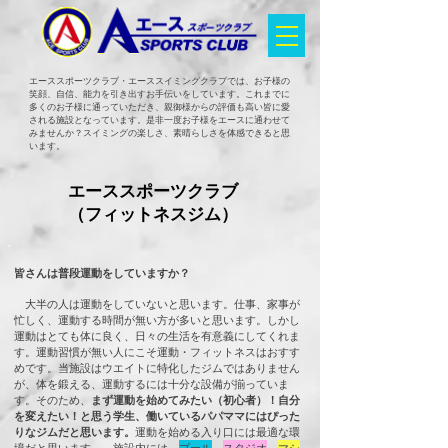
エーススポーツクラブ・エーススイミングクラブでは、お子様の
笑顔、自信、能力を引き出すお手伝いをしています。これまでに
多くのお子様に通っていただき、親御様からの評価も高い皆に愛
される施設となっています。是非一度お子様をエースに通わせて
みませんか？スイミングの楽しさ、素晴らしさを体感できると思
います。
​エーススポーツクラブ
（フィットネスジム）
皆さんは普段運動をしていますか？
大半の人は運動をしていないと思います。仕事、家事が
忙しく、運動する時間が無い方が多いと思います。しかし
運動はとても体に良く、日々の生活を有意義にしてくれま
す。運動習慣が無い人にこそ運動・フィットネスはおすす
めです。当施設はウエイトに特化したジムではありません
が、体を鍛える、運動するには十分な設備が揃っていま
す。そのため、
まず運動を始めてみたい（初心者）！自分
を変えたい！と思う学生、働いているパパママにはぴった
りなジムだと思います。
運動を始める入り口には最適な環
境だと思います。 施設内には、
プール
、
スタジオ
、
マシ