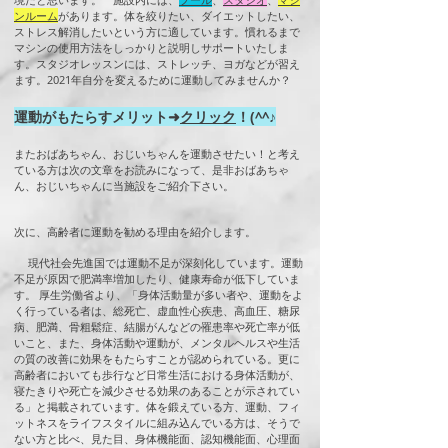
ンルーム
があります。体を絞りたい、ダイエットしたい、
ストレス解消したいという方に適しています。慣れるまで
マシンの使用方法をしっかりと説明しサポートいたしま
す。スタジオレッスンには、ストレッチ、ヨガなどが習え
ます。2021年自分を変えるために運動してみませんか？
運動がもたらすメリット➜
クリック
！(^^♪
またおばあちゃん、おじいちゃんを運動させたい！と考え
ている方は次の文章をお読みになって、是非おばあちゃ
ん、おじいちゃんに当施設をご紹介下さい。
次に、高齢者に運動を勧める理由を紹介します。
現代社会先進国では運動不足が深刻化しています。運動
不足が原因で肥満率増加したり、健康寿命が低下していま
す。 厚生労働省より、「身体活動量が多い者や、運動をよ
く行っている者は、総死亡、虚血性心疾患、高血圧、糖尿
病、肥満、骨粗鬆症、結腸がんなどの罹患率や死亡率が低
いこと、また、身体活動や運動が、メンタルヘルスや生活
の質の改善に効果をもたらすことが認められている。更に
高齢者においても歩行など日常生活における身体活動が、
寝たきりや死亡を減少させる効果のあることが示されてい
る」と掲載されています。体を鍛えている方、運動、フィ
ットネスをライフスタイルに組み込んでいる方は、そうで
ない方と比べ、見た目、身体機能面、認知機能面、心理面